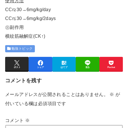
使用方法
CCr≧30→6mg/kg/day
CCr≦30→6mg/kg/2days
㊟副作用
横紋筋融解症(CK↑)
勉強トピック
ポスト
シェア
はてブ
送る
Pocket
コメントを残す
メールアドレスが公開されることはありません。
※
が
付いている欄は必須項目です
コメント
※