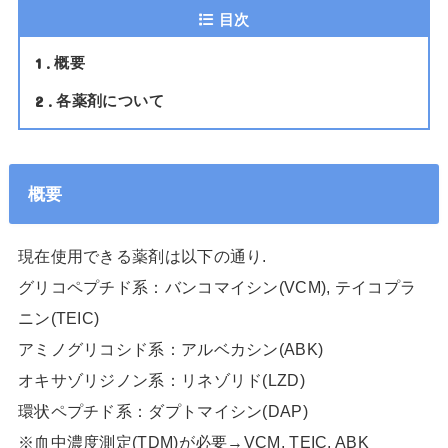
目次
1
概要
2
各薬剤について
概要
現在使用できる薬剤は以下の通り.
グリコペプチド系：バンコマイシン(VCM), テイコプラ
ニン(TEIC)
アミノグリコシド系：アルベカシン(ABK)
オキサゾリジノン系：リネゾリド(LZD)
環状ペプチド系：ダプトマイシン(DAP)
※血中濃度測定(TDM)が必要→VCM, TEIC, ABK