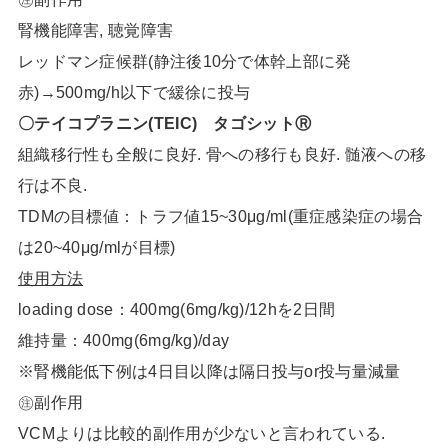
腎機能障害, 聴覚障害
レッドマン症候群(静注後10分で体幹上部に発
赤)→500mg/h以下で緩徐に投与
〇テイコプラニン(TEIC) タゴシットⓇ
組織移行性も全般に良好. 骨への移行も良好. 髄液への移
行は不良.
TDMの目標値：トラフ値15~30μg/ml(重症感染症の場合
は20~40μg/mlが目標)
使用方法
loading dose：400mg(6mg/kg)/12hを2日間
維持量：400mg(6mg/kg)/day
※腎機能低下例は4日目以降は隔日投与or投与量減量
㊟副作用
VCMよりは比較的副作用が少ないと言われている.