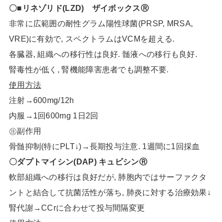
〇■リネゾリド(LZD) ザイボックスⓇ
非常に広範囲の耐性グラム陽性球菌(PRSP, MRSA,
VRE)に有効で, スペクトラムはVCMを超える.
各臓器, 組織への移行性は良好. 髄液への移行も良好.
腎毒性が低く, 腎機能障害患者でも調整不要.
使用方法
注射→600mg/12h
内服→1回600mg 1日2回
㊟副作用
骨髄抑制(特にPLT↓)→長期投与注意. 1週間に1回採血
〇ダプトマイシン(DAP) キュビシンⓇ
軟部組織への移行は良好だが, 肺胞内ではサーファクタ
ントと結合して抗菌活性が落ち, 肺炎に対する治療効果↓
腎代謝→CCrに合わせて投与間隔変更