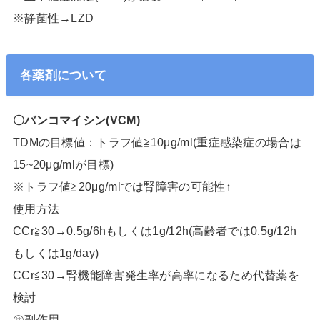
※静菌性→LZD
各薬剤について
〇バンコマイシン(VCM)
TDMの目標値：トラフ値≧10μg/ml(重症感染症の場合は
15~20μg/mlが目標)
※トラフ値≧20μg/mlでは腎障害の可能性↑
使用方法
CCr≧30→0.5g/6hもしくは1g/12h(高齢者では0.5g/12h
もしくは1g/day)
CCr≦30→腎機能障害発生率が高率になるため代替薬を
検討
㊟副作用